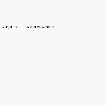
сайте, и сообщить нам свой заказ
яжется наш менеджер, который
стройтоваров.