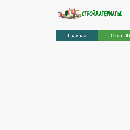
Главная
Окна П