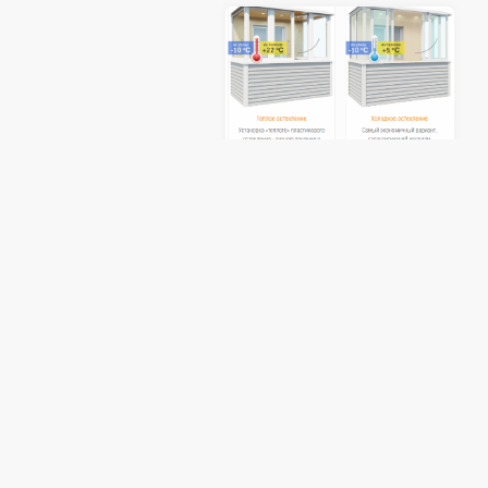
Как ухаживать за фурнитурой
пластиковых окон?
Современные окна -
пластиковые, алюминиевые,
деревянные